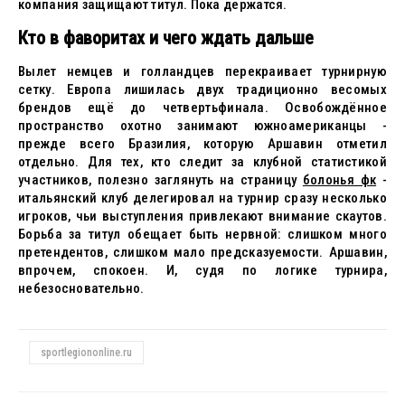
компания защищают титул. Пока держатся.
Кто в фаворитах и чего ждать дальше
Вылет немцев и голландцев перекраивает турнирную
сетку. Европа лишилась двух традиционно весомых
брендов ещё до четвертьфинала. Освобождённое
пространство охотно занимают южноамериканцы -
прежде всего Бразилия, которую Аршавин отметил
отдельно. Для тех, кто следит за клубной статистикой
участников, полезно заглянуть на страницу
болонья фк
-
итальянский клуб делегировал на турнир сразу несколько
игроков, чьи выступления привлекают внимание скаутов.
Борьба за титул обещает быть нервной: слишком много
претендентов, слишком мало предсказуемости. Аршавин,
впрочем, спокоен. И, судя по логике турнира,
небезосновательно.
sportlegiononline.ru