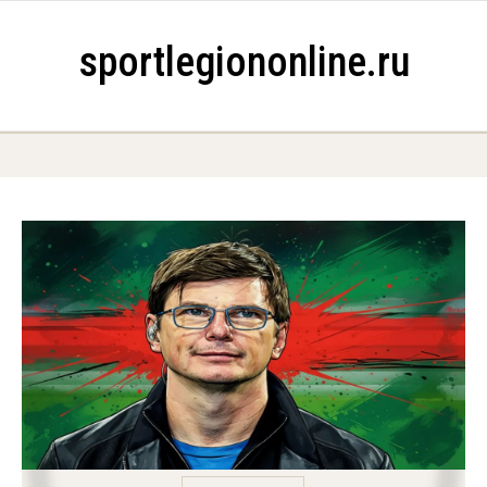
Skip to content
sportlegiononline.ru