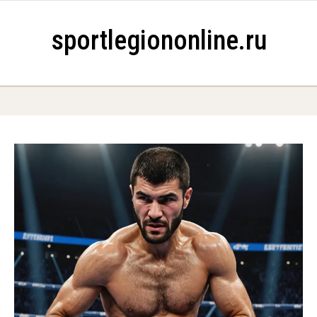
Skip to content
sportlegiononline.ru