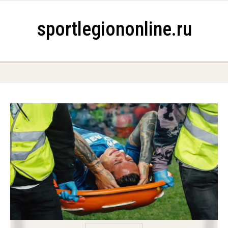
Skip to content
sportlegiononline.ru