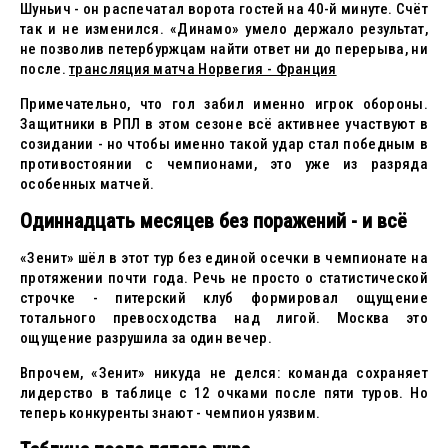
Шуньич - он распечатал ворота гостей на 40-й минуте. Счёт
так и не изменился. «Динамо» умело держало результат,
не позволив петербуржцам найти ответ ни до перерыва, ни
после.
трансляция матча Норвегия - Франция
Примечательно, что гол забил именно игрок обороны.
Защитники в РПЛ в этом сезоне всё активнее участвуют в
созидании - но чтобы именно такой удар стал победным в
противостоянии с чемпионами, это уже из разряда
особенных матчей.
Одиннадцать месяцев без поражений - и всё
«Зенит» шёл в этот тур без единой осечки в чемпионате на
протяжении почти года. Речь не просто о статистической
строчке - питерский клуб формировал ощущение
тотального превосходства над лигой. Москва это
ощущение разрушила за один вечер.
Впрочем, «Зенит» никуда не делся: команда сохраняет
лидерство в таблице с 12 очками после пяти туров. Но
теперь конкуренты знают - чемпион уязвим.