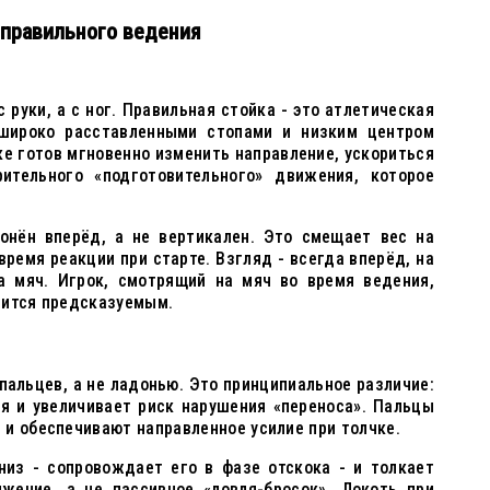
 правильного ведения
 руки, а с ног. Правильная стойка - это атлетическая
 широко расставленными стопами и низким центром
ке готов мгновенно изменить направление, ускориться
ительного «подготовительного» движения, которое
онён вперёд, а не вертикален. Это смещает вес на
время реакции при старте. Взгляд - всегда вперёд, на
а мяч. Игрок, смотрящий на мяч во время ведения,
вится предсказуемым.
альцев, а не ладонью. Это принципиальное различие:
я и увеличивает риск нарушения «переноса». Пальцы
и обеспечивают направленное усилие при толчке.
низ - сопровождает его в фазе отскока - и толкает
ижение, а не пассивное «ловля-бросок». Локоть при