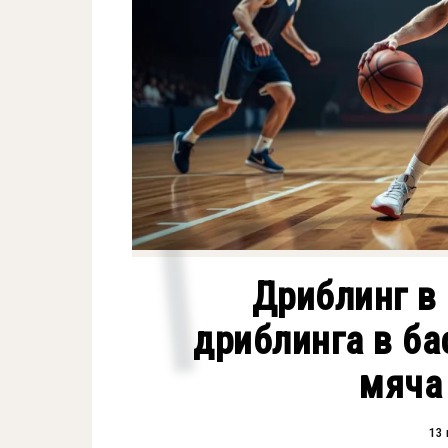
Дриблинг в 
дриблинга в ба
мяча
13 