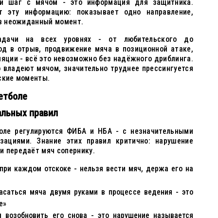
й шаг с мячом - это информация для защитника.
т эту информацию: показывает одно направление,
 в неожиданный момент.
адачи на всех уровнях - от любительского до
од в отрыв, продвижение мяча в позиционной атаке,
ляции - всё это невозможно без надёжного дриблинга.
о владеют мячом, значительно труднее прессингуется
ские моменты.
етболе
альных правил
оле регулируются ФИБА и НБА - с незначительными
зациями. Знание этих правил критично: нарушение
и передаёт мяч сопернику.
ри каждом отскоке - нельзя вести мяч, держа его на
асаться мяча двумя руками в процессе ведения - это
е»
я возобновить его снова - это нарушение называется