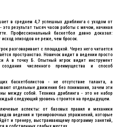
шает в среднем 4,7 успешных дриблинга с уходом от
- это результат тысяч часов работы с мячом, начиная
те. Профессиональный баскетбол давно доказал:
 исход эпизодов не реже, чем бросок.
игрок разговаривает с площадкой. Через него читается
аётся пространство. Новичок видит в ведении просто
ки А в точку Б. Опытный игрок видит инструмент
создания численного преимущества и способ
щих баскетболистов - не отсутствие таланта, а
ывают отдельные движения без понимания, зачем эти
ны между собой. Техника дриблинга - это не набор
 каждый следующий уровень строится на предыдущем.
лючевые аспекты: от базовых правил и механики
видов ведения и тренировочных упражнений, которые
йдёт и тренеру, выстраивающему программу занятий,
ься в собственных слабых местах.