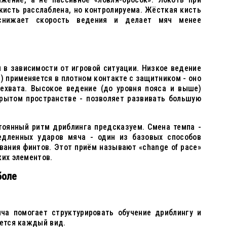
 кисть расслаблена, но контролируема. Жёсткая кисть
снижает скорость ведения и делает мяч менее
 в зависимости от игровой ситуации. Низкое ведение
а) применяется в плотном контакте с защитником - оно
ехвата. Высокое ведение (до уровня пояса и выше)
крытом пространстве - позволяет развивать большую
тоянный ритм дриблинга предсказуем. Смена темпа -
едленных ударов мяча - один из базовых способов
вания финтов. Этот приём называют «change of pace»
ких элементов.
боле
ча помогает структурировать обучение дриблингу и
яется каждый вид.