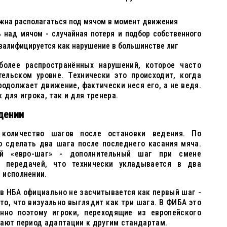
лжна располагаться под мячом в момент движения
ь над мячом - случайная потеря и подбор собственного
квалифицируется как нарушение в большинстве лиг
иболее распространённых нарушений, которое часто
ельском уровне. Технически это происходит, когда
родолжает движение, фактически неся его, а не ведя.
 для игрока, так и для тренера.
дении
 количество шагов после остановки ведения. По
о сделать два шага после последнего касания мяча.
й «евро-шаг» - дополнительный шаг при смене
 передачей, что технически укладывается в два
 исполнении.
) в НБА официально не засчитывается как первый шаг -
то, что визуально выглядит как три шага. В ФИБА это
нно поэтому игроки, переходящие из европейского
вают период адаптации к другим стандартам.