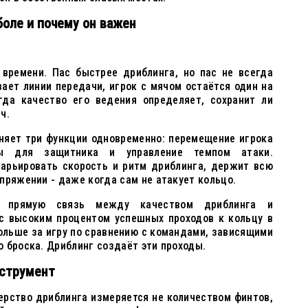
боле и почему он важен
 времени. Пас быстрее дриблинга, но пас не всегда
ает линии передачи, игрок с мячом остаётся один на
гда качество его ведения определяет, сохранит ли
ч.
няет три функции одновременно: перемещение игрока
ы для защитника и управление темпом атаки.
арьировать скорость и ритм дриблинга, держит всю
пряжении - даже когда сам не атакует кольцо.
т прямую связь между качеством дриблинга и
с высоким процентом успешных проходов к кольцу в
ольше за игру по сравнению с командами, зависящими
 броска. Дриблинг создаёт эти проходы.
нструмент
ерство дриблинга измеряется не количеством финтов,