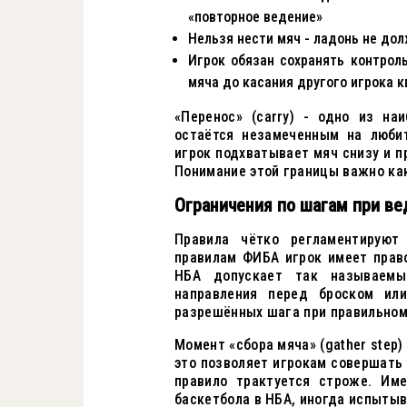
«повторное ведение»
Нельзя нести мяч - ладонь не до
Игрок обязан сохранять контрол
мяча до касания другого игрока 
«Перенос» (carry) - одно из на
остаётся незамеченным на любит
игрок подхватывает мяч снизу и п
Понимание этой границы важно как
Ограничения по шагам при ве
Правила чётко регламентируют
правилам ФИБА игрок имеет прав
НБА допускает так называемы
направления перед броском или
разрешённых шага при правильном
Момент «сбора мяча» (gather step
это позволяет игрокам совершать 
правило трактуется строже. Име
баскетбола в НБА, иногда испыты