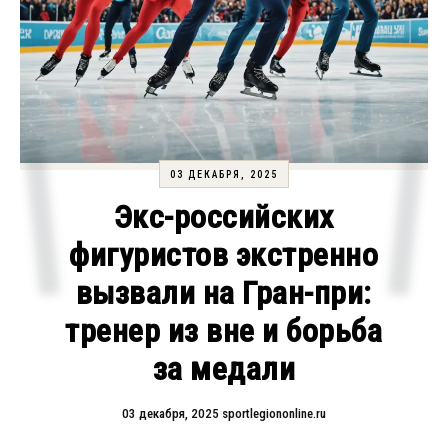
03 ДЕКАБРЯ, 2025
Экс-российских
фигуристов экстренно
вызвали на Гран-при:
тренер из вне и борьба
за медали
03 декабря, 2025
sportlegiononline.ru