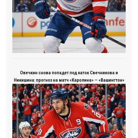
Овечкин снова попадет под каток Свечникова и
Никишина: прогноз на матч «Каролина» — «Вашингтон»