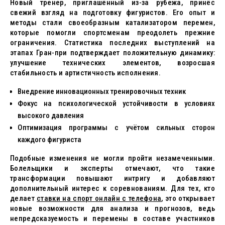
Новый тренер, приглашённый из-за рубежа, принёс
свежий взгляд на подготовку фигуристов. Его опыт и
методы стали своеобразным катализатором перемен,
которые помогли спортсменам преодолеть прежние
ограничения. Статистика последних выступлений на
этапах Гран-при подтверждает положительную динамику:
улучшение технических элементов, возросшая
стабильность и артистичность исполнения.
Внедрение инновационных тренировочных техник
Фокус на психологической устойчивости в условиях
высокого давления
Оптимизация программы с учётом сильных сторон
каждого фигуриста
Подобные изменения не могли пройти незамеченными.
Болельщики и эксперты отмечают, что такие
трансформации повышают интригу и добавляют
дополнительный интерес к соревнованиям. Для тех, кто
делает
ставки на спорт онлайн с телефона
, это открывает
новые возможности для анализа и прогнозов, ведь
непредсказуемость и перемены в составе участников