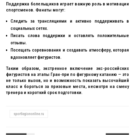
Поддержка болельщиков играет важную роль в мотивации
спортсменов. Фанаты могут:
Следить за трансляциями и активно поддерживать в
социальных сетях.
Писать слова поддержки и оставлять положительные
отзывы.
Посещать соревнования и создавать атмосферу, которая
вдохновляет фигуристов.
Таким образом, экстренное включение экс-российских
фигуристов на этапы Гран-при по фигурному катанию — это
не только вызов, но и возможность показать высочайший
класс и бороться за призовые места, несмотря на смену
тренера и короткий срок подготовки.
sportlegiononline.ru