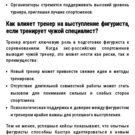
Организаторы стремятся поддерживать высокий уровень
турнира, приглашая лучших спортсменов.
Как влияет тренер на выступление фигуриста,
если тренирует чужой специалист?
Тренер играет ключевую роль в подготовке фигуриста к
соревнованиям. Когда экс-российских спортсменов
выводит чужой тренер, это может нести как риски, так и
преимущества:
Новый тренер может привнести свежие идеи и методы
тренировок.
Отсутствие длительной совместной работы может стать
вызовом для понимания сильных и слабых сторон
спортсмена.
Психологическая поддержка и доверие между фигуристом
и тренером крайне важны для успешного выступления.
Тем не менее, успешные кейсы показывают, что опытные
фигуристы способны быстро адаптироваться к новым