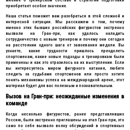
мнение о тренерском составе и стратегии подготовки
приобретает особое значение.
Наша статья поможет вам разобраться в этой сложной и
интересной ситуации. Мы расскажем о том, почему
именно этих бывших российских фигуристов экстренно
вызвали на Гран-при, как удалось наладить
сотрудничество с новым тренером и почему они сегодня
на расстоянии одного шага от завоевания медали. Вы
узнаете, какие трудности пришлось преодолеть
спортсменам, какие новые подходы к тренировкам были
применены и как это отразилось на их выступлении. Если
вы интересуетесь миром фигурного катания, любите
следить за судьбами спортсменов или просто хотите
понять механизмы успеха на международной арене, этот
материал будет для вас полезным и познавательным.
Вызов на Гран-при: неожиданные изменения в
команде
Когда несколько фигуристов, ранее представлявших
Россию, были экстренно приглашены на этап Гран-при, это
само по себе вызвало волну обсуждений в спортивных