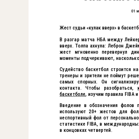
01 м
Жест судьи «кулак вверх» в баскетб
В разгар матча НБА между Лейкер
вверх. Толпа ахнула: Леброн Джей
жест мгновенно перевернул дин
моменты подчеркивают, насколько
Судейство баскетбол строится на
тренеры и зрители не поймут реше
самых спорных. Он сигнализир
контакта. Чтобы разобраться,
баскетболе
, изучим правила FIBA и
Введение в обозначения фолов 
используют 20+ жестов для фоло
неспортивный фол от персонально
статистике FIBA, в международны
в концовках четвертей.