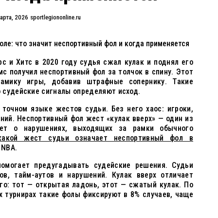
арта, 2026
sportlegiononline.ru
оле: что значит неспортивный фол и когда применяется
с и Хитс в 2020 году судья сжал кулак и поднял его
мс получил неспортивный фол за толчок в спину. Этот
амику игры, добавив штрафные сопернику. Такие
 судейские сигналы определяют исход.
 точном языке жестов судьи. Без него хаос: игроки,
ний. Неспортивный фол жест «кулак вверх» — один из
ует о нарушениях, выходящих за рамки обычного
какой жест судьи означает неспортивный фол в
 NBA.
помогает предугадывать судейские решения. Судьи
в, тайм-аутов и нарушений. Кулак вверх отличает
го: тот — открытая ладонь, этот — сжатый кулак. По
х турнирах такие фолы фиксируют в 8% случаев, чаще