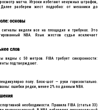
просмотр матча. Игроки избегают ненужных штрафов,
 Далее разберем жест подробно: от механики до
оле: основы
 сигналы видели все на площадке и трибунах. Это
птированный NBA. Язык жестов судьи исключает
ьнее слов
ы видны с 50 метров. FIBA требует синхронности:
тенты подтверждают.
ендикулярно полу. Блок-шот — руки горизонтально.
ваны: ошибки редки, менее 2% по данным NBA.
ушения
спортивной необходимости. Правила FIBA (статья 33)
или провокационный. В NBA добавляют эмоциональный