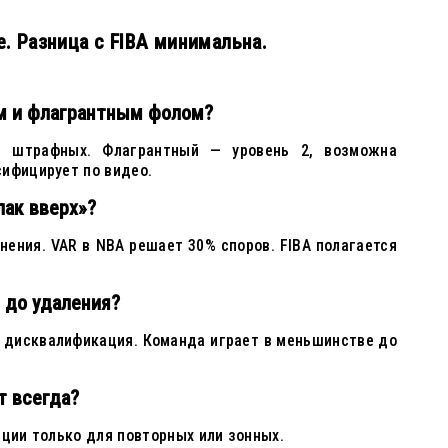
ве. Разница с FIBA минимальна.
м и флагрантным фолом?
а штрафных. Флагрантный — уровень 2, возможна
сифицирует по видео.
лак вверх»?
нения. VAR в NBA решает 30% споров. FIBA полагается
 до удаления?
 дисквалификация. Команда играет в меньшинстве до
т всегда?
ации только для повторных или зонных.