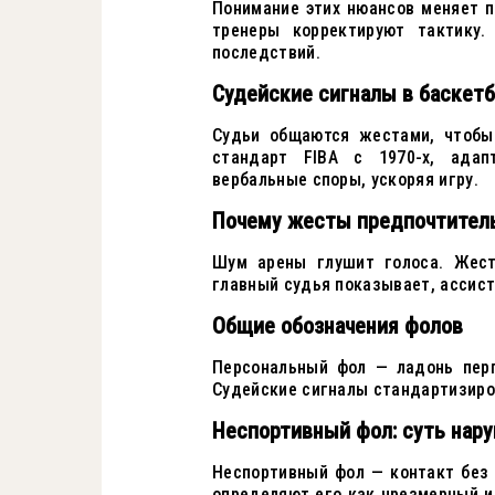
Понимание этих нюансов меняет 
тренеры корректируют тактику.
последствий.
Судейские сигналы в баскетб
Судьи общаются жестами, чтобы
стандарт FIBA с 1970-х, ада
вербальные споры, ускоряя игру.
Почему жесты предпочтител
Шум арены глушит голоса. Жест
главный судья показывает, ассис
Общие обозначения фолов
Персональный фол — ладонь перп
Судейские сигналы стандартизиро
Неспортивный фол: суть нар
Неспортивный фол — контакт без 
определяют его как чрезмерный 