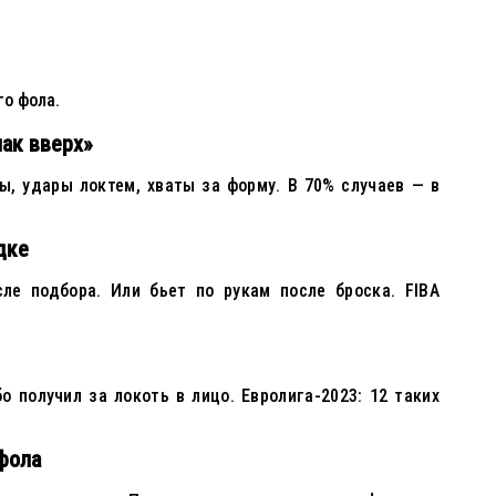
го фола.
ак вверх»
ы, удары локтем, хваты за форму. В 70% случаев — в
дке
сле подбора. Или бьет по рукам после броска. FIBA
 получил за локоть в лицо. Евролига-2023: 12 таких
фола