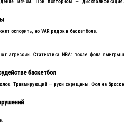
дение мячом. При повторном — дисквалификация.
.
ды
ожет оспорить, но VAR редок в баскетболе.
ют агрессии. Статистика NBA: после фола выигрыш
судействе баскетбол
олов. Травмирующий — руки скрещены. Фол на броске
арушений
е.