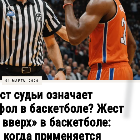
01 МАРТА, 2026
ст судьи означает
фол в баскетболе? Жест
 вверх» в баскетболе:
 когда применяется