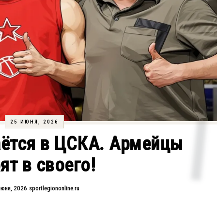
25 ИЮНЯ, 2026
аётся в ЦСКА. Армейцы
ят в своего!
июня, 2026
sportlegiononline.ru