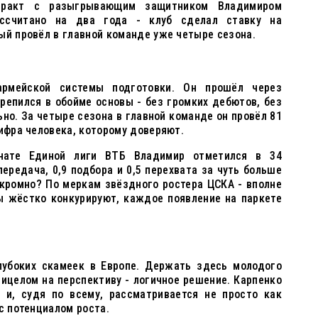
тракт с разыгрывающим защитником Владимиром
ассчитано на два года - клуб сделал ставку на
ый провёл в главной команде уже четыре сезона.
армейской системы подготовки. Он прошёл через
репился в обойме основы - без громких дебютов, без
но. За четыре сезона в главной команде он провёл 81
цифра человека, которому доверяют.
нате Единой лиги ВТБ Владимир отметился в 34
 передача, 0,9 подбора и 0,5 перехвата за чуть больше
Скромно? По меркам звёздного ростера ЦСКА - вполне
ы жёстко конкурируют, каждое появление на паркете
лубоких скамеек в Европе. Держать здесь молодого
ицелом на перспективу - логичное решение. Карпенко
и, судя по всему, рассматривается не просто как
с потенциалом роста.