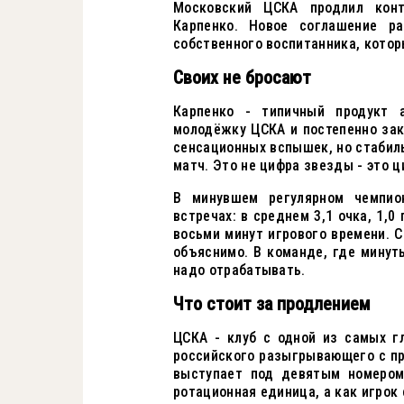
Московский ЦСКА продлил кон
Карпенко. Новое соглашение р
собственного воспитанника, котор
Своих не бросают
Карпенко - типичный продукт 
молодёжку ЦСКА и постепенно зак
сенсационных вспышек, но стабиль
матч. Это не цифра звезды - это 
В минувшем регулярном чемпио
встречах: в среднем 3,1 очка, 1,0
восьми минут игрового времени. 
объяснимо. В команде, где минут
надо отрабатывать.
Что стоит за продлением
ЦСКА - клуб с одной из самых г
российского разыгрывающего с пр
выступает под девятым номером 
ротационная единица, а как игрок 