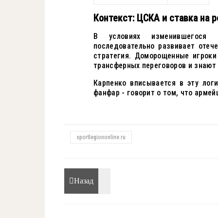
Контекст: ЦСКА и ставка на 
В условиях изменившегося е
последовательно развивает отеч
стратегия. Доморощенные игроки
трансферных переговоров и знают 
Карпенко вписывается в эту логи
фанфар - говорит о том, что армей
sportlegiononline.ru
Назад