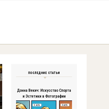
ПОСЛЕДНИЕ СТАТЬИ
Донна Векич: Искусство Спорта
и Эстетики в Фотографии