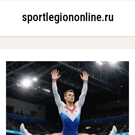
Skip to content
sportlegiononline.ru