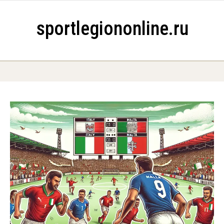
Skip to content
sportlegiononline.ru