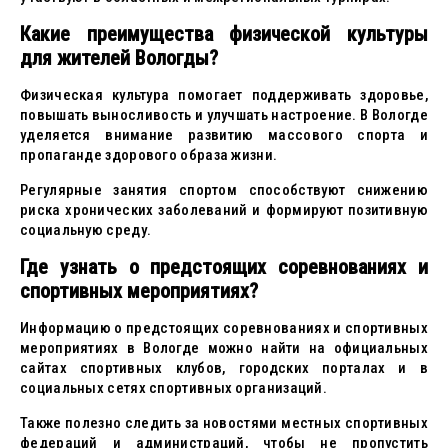
Какие преимущества физической культуры
для жителей Вологды?
Физическая культура помогает поддерживать здоровье,
повышать выносливость и улучшать настроение. В Вологде
уделяется внимание развитию массового спорта и
пропаганде здорового образа жизни.
Регулярные занятия спортом способствуют снижению
риска хронических заболеваний и формируют позитивную
социальную среду.
Где узнать о предстоящих соревнованиях и
спортивных мероприятиях?
Информацию о предстоящих соревнованиях и спортивных
мероприятиях в Вологде можно найти на официальных
сайтах спортивных клубов, городских порталах и в
социальных сетях спортивных организаций.
Также полезно следить за новостями местных спортивных
федераций и администраций, чтобы не пропустить