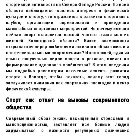
спортивной активности на Северо-Западе России. По всей
области наблюдается всплеск интереса к физической
культуре и спорту, что отражается в развитии спортивных
клубов, организации соревнований и проведении
масштабных спортивных мероприятий. Но почему именно
сейчас спорт становится важной частью жизни многих
жителей Вологодской области? Какие возможности
открываются перед любителями активного образа жизни и
профессиональными спортсменами? И как хоккей, один из
самых популярных видов спорта в регионе, влияет на
формирование здорового сообщества? В этом введении
мы подробно рассмотрим ключевые аспекты развития
спорта в Вологде, чтобы показать, почему этот город
заслуживает внимания как спортивная площадка и центр
физической культуры.
Спорт как ответ на вызовы современного
общества
Современный образ жизни, насыщенный стрессами и
малоподвижностью, заставляет всё больше людей
задумываться о важности регулярных физических