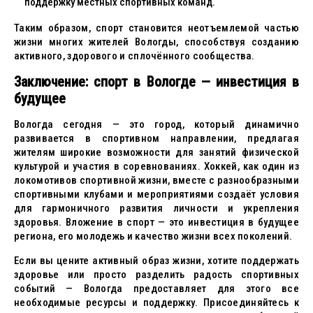
поддержку местных спортивных команд.
Таким образом, спорт становится неотъемлемой частью
жизни многих жителей Вологды, способствуя созданию
активного, здорового и сплочённого сообщества.
Заключение: спорт в Вологде — инвестиция в
будущее
Вологда сегодня — это город, который динамично
развивается в спортивном направлении, предлагая
жителям широкие возможности для занятий физической
культурой и участия в соревнованиях. Хоккей, как один из
локомотивов спортивной жизни, вместе с разнообразными
спортивными клубами и мероприятиями создаёт условия
для гармоничного развития личности и укрепления
здоровья. Вложение в спорт — это инвестиция в будущее
региона, его молодежь и качество жизни всех поколений.
Если вы цените активный образ жизни, хотите поддержать
здоровье или просто разделить радость спортивных
событий — Вологда предоставляет для этого все
необходимые ресурсы и поддержку. Присоединяйтесь к