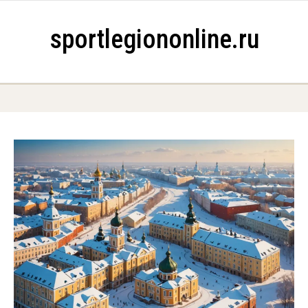
Skip to content
sportlegiononline.ru