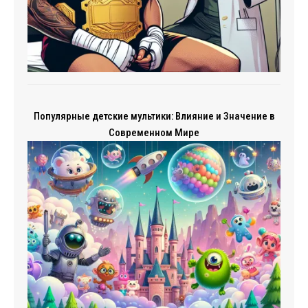
Популярные детские мультики: Влияние и Значение в
Современном Мире