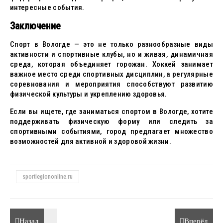
интересные события.
Заключение
Спорт в Вологде — это не только разнообразные виды
активности и спортивные клубы, но и живая, динамичная
среда, которая объединяет горожан. Хоккей занимает
важное место среди спортивных дисциплин, а регулярные
соревнования и мероприятия способствуют развитию
физической культуры и укреплению здоровья.
Если вы ищете, где заниматься спортом в Вологде, хотите
поддерживать физическую форму или следить за
спортивными событиями, город предлагает множество
возможностей для активной и здоровой жизни.
sportlegiononline.ru
Назад
Вперёд