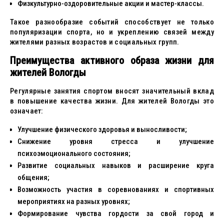
Физкультурно-оздоровительные акции и мастер-классы.
Такое разнообразие событий способствует не только
популяризации спорта, но и укреплению связей между
жителями разных возрастов и социальных групп.
Преимущества активного образа жизни для
жителей Вологды
Регулярные занятия спортом вносят значительный вклад
в повышение качества жизни. Для жителей Вологды это
означает:
Улучшение физического здоровья и выносливости;
Снижение уровня стресса и улучшение
психоэмоционального состояния;
Развитие социальных навыков и расширение круга
общения;
Возможность участия в соревнованиях и спортивных
мероприятиях на разных уровнях;
Формирование чувства гордости за свой город и