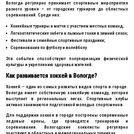
Вологда регулярно принимает спортивные мероприятия
разного уровня — от городских турниров до областных
соревнований. Среди них:
Хоккейные турниры и матчи с участием местных команд;
Легкоатлетические забеги и лыжные гонки в зимний сезон;
Фестивали и семейные спортивные праздники;
Соревнования по футболу и волейболу.
Эти события способствуют популяризации физической
культуры и укреплению здоровья жителей.
Как развивается хоккей в Вологде?
Хоккей — один из самых развитых видов спорта в городе.
Вологда имеет собственную хоккейную команду, которая
выступает в региональных лигах. Спортивные клубы
активно занимаются подготовкой молодых спортсменов.
Для поддержки хоккея в городе построены современные
ледовые арены, где проводятся тренировки и
соревнования. Вологодские хоккеисты регулярно
участвуют в областных и межрегиональных турнирах.